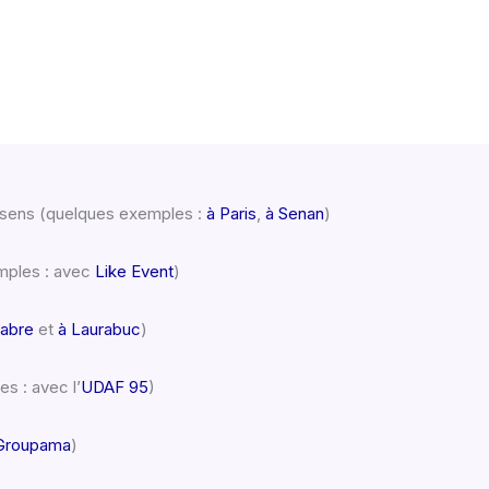
e sens (quelques exemples :
à Paris
,
à Senan
)
mples : avec
Like Event
)
labre
et
à Laurabuc
)
s : avec l’
UDAF 95
)
Groupama
)