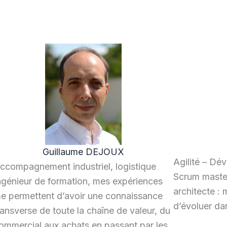
Guillaume DEJOUX
Agilité – Dé
ccompagnement industriel, logistique
Scrum master
ngénieur de formation, mes expériences
architecte :
e permettent d’avoir une connaissance
d’évoluer d
ransverse de toute la chaîne de valeur, du
ommercial aux achats en passant par les