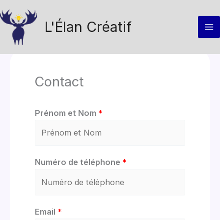
Aller
au
L'Élan Créatif
contenu
Contact
Prénom et Nom
*
Numéro de téléphone
*
Email
*