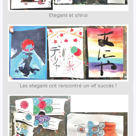
Etegami et shiroi
Les etegami ont rencontré un vif succès !