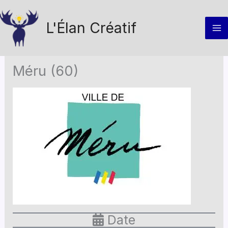
Aller
au
L'Élan Créatif
contenu
Méru (60)
Date