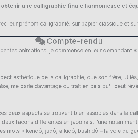
 obtenir une calligraphie finale harmonieuse et équ
vec leur prénom calligraphié, sur papier classique et su
Compte-rendu
récentes animations, je commence en leur demandant
«
ect esthétique de la calligraphie, que son frère, Uliès, q
, me parle davantage du trait en cela qu’il peut révél
es deux aspects se trouvent bien associés dans la call
 deux façons différentes en japonais, l’une notammen
s mots « kendô, judô, aïkidô, bushidô – la voie du gue