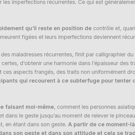
r les imperfections récurrentes. Ce qui est généraleme
idement qu’il reste en position de
contrôle et, quan
emeurent figées et leurs imperfections deviennent récur
r des maladresses récurrentes, finit par calligraphier 
, certes, d’obtenir une harmonie dans l’épaisseur des tr
nt ces aspects frangés, des traits non uniformément dr
icipants qui recourent à ce subterfuge pour tente
 le faisant moi-même
, comment les personnes asiatiqu
et dans le geste jusqu’au moment de relever le pinceau d
t, en étant dans son geste
. A partir de ce moment-l
dans son geste et dans son attitude et cela se trad