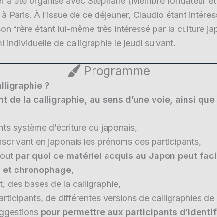
er a été organisé avec Stéphane (Membre fondateur et 
 à Paris. À l’issue de ce déjeuner, Claudio étant intére
son frère étant lui-même très intéressé par la culture ja
individuelle de calligraphie le jeudi suivant.
Programme
lligraphie ?
nt de la calligraphie, au sens d’une voie, ainsi qu
nts système d’écriture du japonais,
nscrivant en japonais les prénoms des participants,
tout
par quoi ce matériel acquis au Japon peut fac
ux et chronophage
,
t, des bases de la calligraphie,
articipants, de différentes versions de calligraphies de
suggestions
pour permettre aux participants d’identif