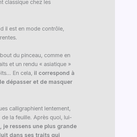
nt classique chez les
d il est en mode contrôle,
rentes.
du bout du pinceau, comme en
aits et un rendu « asiatique »
oits… En cela,
il correspond à
r de dépasser et de masquer
es calligraphient lentement,
e la feuille. Après quoi, lui-
à, je ressens une plus grande
uit dans ses traits qui